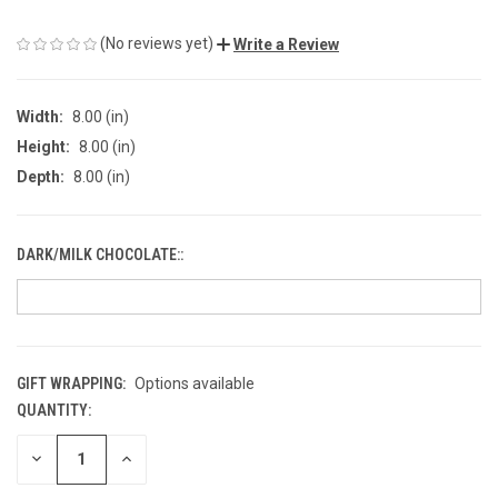
(No reviews yet)
Write a Review
Width:
8.00 (in)
Height:
8.00 (in)
Depth:
8.00 (in)
DARK/MILK CHOCOLATE::
GIFT WRAPPING:
Options available
QUANTITY:
CURRENT
STOCK:
DECREASE
INCREASE
QUANTITY
QUANTITY
OF
OF